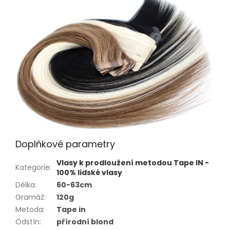
Doplňkové parametry
Vlasy k prodloužení metodou Tape IN -
Kategorie
:
100% lidské vlasy
Délka
:
60-63cm
Gramáž
:
120g
Metoda
:
Tape in
Odstín
:
přírodní blond