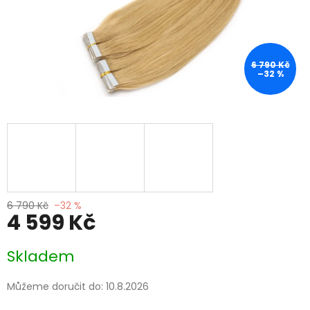
6 790 Kč
–32 %
6 790 Kč
–32 %
4 599 Kč
Měrná
Skladem
cena:
Můžeme doručit do:
10.8.2026