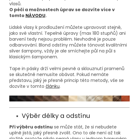
vlasů.
O péči a možnostech úprav se dozvíte více v
tomto
NÁVODU
.
Lidské vlasy k prodloužení můžete upravovat stejně,
jako své vlastní. Tepelné úpravy (max 180 stupňů) ani
barvení tedy nejsou problém. Nevhodné je pouze
odbarvování. Blond odstíny můžete tónovat kvalitními
silver šampony, vždy je ale smíchejte půl na půl s
klasickým šamponem.
Tape in pásky drží velmi pevně a sklouznutí pramenů
se skutečně nemusíte obávat. Pokud nemáte
představu, jaký je přesně princip této metody, vše se
dozvíte v tomto
článku
.
Výběr délky a odstínu
Při výběru odstínu
se může stát, že si nebudete
uplně jistá, jaký přesně zvolit. Ono to ale není až tak
složité, protože nikdo nemá vlasy v jednom barevném