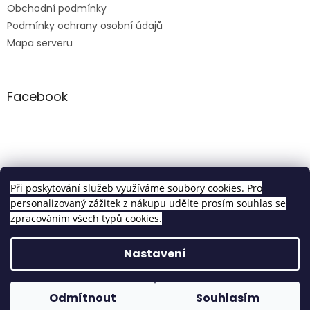
Obchodní podmínky
Podmínky ochrany osobní údajů
Mapa serveru
Facebook
Clip in sety
Při poskytování služeb využíváme soubory cookies. Pro
personalizovaný zážitek z nákupu udělte prosím souhlas se
zpracováním všech typů cookies.
Vytvořil Shoptet
Nastavení
Copyright 2026
Pravé Clip In Vlasy
. Všechna práva
Odmítnout
Souhlasím
vyhrazena.
Upravit nastavení cookies
Objednávky vytvořené do 14h odesíláme tentýž den!