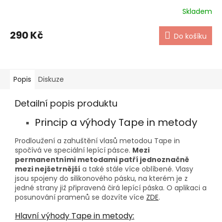
Skladem
290 Kč
Do košíku
Popis
Diskuze
Detailní popis produktu
Princip a výhody Tape in metody
Prodloužení a zahuštění vlasů metodou Tape in
spočívá ve speciální lepící pásce.
Mezi
permanentními metodami patří jednoznačně
mezi nejšetrnější
a také stále více oblíbené. Vlasy
jsou spojeny do silikonového pásku, na kterém je z
jedné strany již připravená čirá lepící páska. O aplikaci a
posunování pramenů se dozvíte více
ZDE
.
Hlavní výhody Tape in metody: