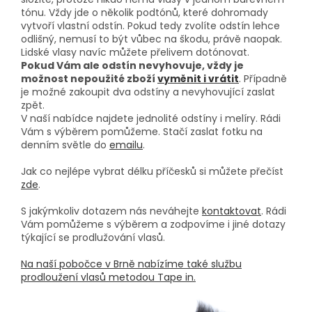
tónu. Vždy jde o několik podtónů, které dohromady
vytvoří vlastní odstín. Pokud tedy zvolíte odstín lehce
odlišný, nemusí to být vůbec na škodu, právě naopak.
Lidské vlasy navíc můžete přelivem dotónovat.
Pokud Vám ale odstín nevyhovuje, vždy je
možnost nepoužité zboží
vyměnit i vrátit
. Případně
je možné zakoupit dva odstíny a nevyhovující zaslat
zpět.
V naší nabídce najdete jednolité odstíny i melíry. Rádi
Vám s výběrem pomůžeme. Stačí zaslat fotku na
denním světle do
emailu
.
Jak co nejlépe vybrat délku příčesků si můžete přečíst
zde
.
S jakýmkoliv dotazem nás neváhejte
kontaktovat
. Rádi
Vám pomůžeme s výběrem a zodpovíme i jiné dotazy
týkající se prodlužování vlasů.
Na naší pobočce v Brně nabízíme také službu
prodloužení vlasů metodou Tape in.