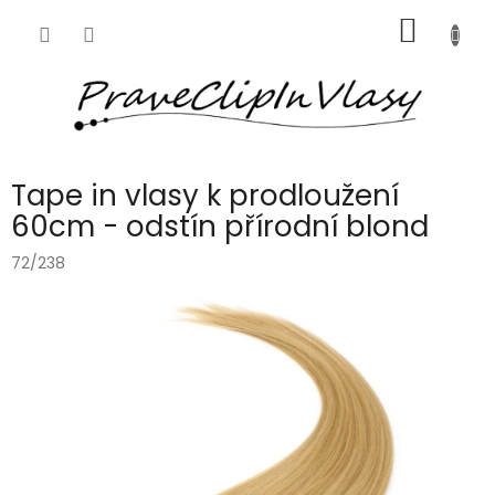
Přejít
NÁKUP
na
obsah
KOŠÍK
Tape in vlasy k prodloužení
60cm - odstín přírodní blond
72/238