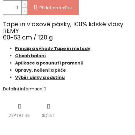
Přidat do košíku
Tape in vlasové pásky, 100% lidské vlasy
REMY
60-63 cm / 120 g
Princip a výhody Tape in metody
Obsah balení
Aplikace a posunutí pramenů
Úpravy, nošení a péče
Výběr délky a odstínu
Detailní informace
ZEPTAT SE
SDÍLET