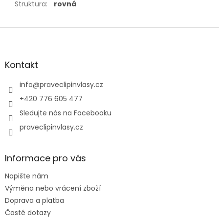
Struktura
:
rovná
Z
á
p
a
Kontakt
t
í
info
@
praveclipinvlasy.cz
+420 776 605 477
Sledujte nás na Facebooku
praveclipinvlasy.cz
Informace pro vás
Napište nám
Výměna nebo vrácení zboží
Doprava a platba
Časté dotazy