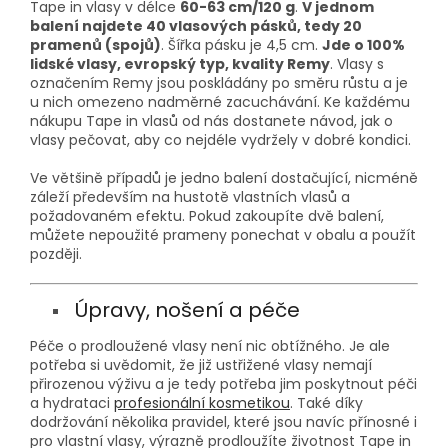
Tape in vlasy v délce
60-63 cm/120 g
.
V jednom
balení najdete 40 vlasových pásků, tedy 20
pramenů (spojů)
. Šířka pásku je 4,5 cm.
Jde o 100%
lidské vlasy, evropský typ, kvality Remy
. Vlasy s
označením Remy jsou poskládány po směru růstu a je
u nich omezeno nadměrné zacuchávání. Ke každému
nákupu Tape in vlasů od nás dostanete návod, jak o
vlasy pečovat, aby co nejdéle vydržely v dobré kondici.
Ve většině případů je jedno balení dostačující, nicméně
záleží především na hustotě vlastních vlasů a
požadovaném efektu. Pokud zakoupíte dvě balení,
můžete nepoužité prameny ponechat v obalu a použít
později.
Úpravy, nošení a péče
Péče o prodloužené vlasy není nic obtížného. Je ale
potřeba si uvědomit, že již ustřižené vlasy nemají
přirozenou výživu a je tedy potřeba jim poskytnout péči
a hydrataci
profesionální kosmetikou
. Také díky
dodržování několika pravidel, které jsou navíc přínosné i
pro vlastní vlasy, výrazně prodloužíte životnost Tape in